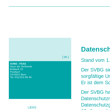
HOME
A NOTRE SUJET
Datensc
[ de ]
Stand vom 1
SVBG - FSAS
Haus der Verbände
Der SVBG sie
Bollwerk 15
Postfach
CH-3001 Bern
sorgfältige 
Tel. 031/313 88 46
Er ist dem Sc
Der SVBG han
Datenschutzr
Datenschutz
LIENS