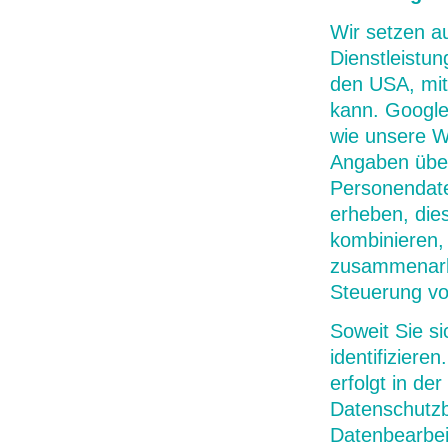
Wir setzen a
Dienstleistun
den USA, mit
kann. Google
wie unsere W
Angaben über
Personendate
erheben, die
kombinieren,
zusammenarbe
Steuerung v
Soweit Sie si
identifiziere
erfolgt in d
Datenschutzb
Datenbearbei