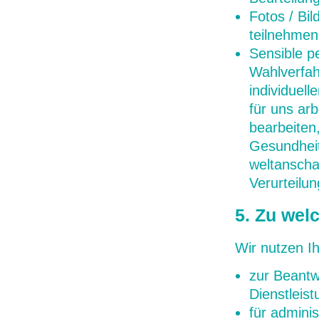
Fotos / Bi
teilnehmen
Sensible 
Wahlverfah
individuel
für uns arb
bearbeiten
Gesundheit,
weltanscha
Verurteilu
5. Zu wel
Wir nutzen I
zur Beantw
Dienstlei
für admini