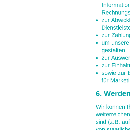
Informatio
Rechnungss
zur Abwick
Dienstleis
zur Zahlun
um unsere 
gestalten
zur Auswert
zur Einhalt
sowie zur 
für Market
6. Werden
Wir können I
weiterreichen
sind (z.B. au
von staatlich