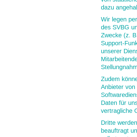
dazu angehal
Wir legen pe
des SVBG und
Zwecke (z. B
Support-Funk
unserer Diens
Mitarbeitend
Stellungnahm
Zudem können 
Anbieter von
Softwaredien
Daten für uns
vertragliche 
Dritte werde
beauftragt un