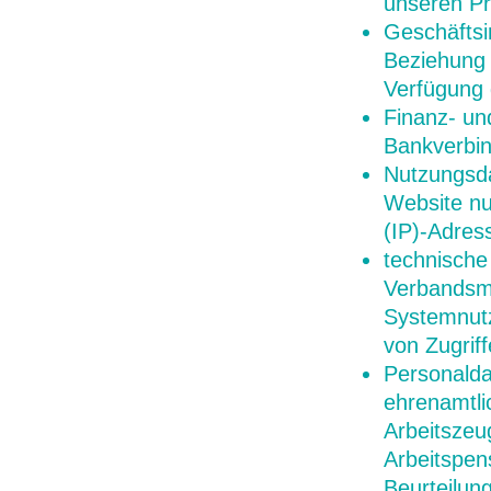
unseren Pr
Geschäftsi
Beziehung 
Verfügung 
Finanz- un
Bankverbin
Nutzungsda
Website nu
(IP)-Adres
technische
Verbandsmi
Systemnutz
von Zugrif
Personald
ehrenamtli
Arbeitszeu
Arbeitspen
Beurteilun