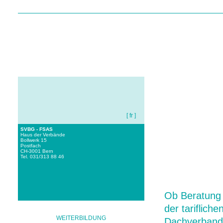
[ fr ]
SVBG - FSAS
Haus der Verbände
Bollwerk 15
Postfach
CH-3001 Bern
HOME
ÜBER UNS
I
Tel. 031/313 88 46
Ob Beratung i
der tariflich
WEITERBILDUNG
Dachverband 