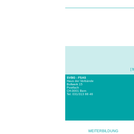
[ f
SVBG - FSAS
Haus der Verbände
Bollwerk 15
Postfach
CH-3001 Bern
Tel. 031/313 88 46
WEITERBILDUNG