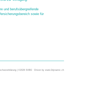
äre und berufsübergreifende
Versicherungsbereich sowie für
schutzerklärung
| ©2026 SVBG · Driven by
static2dynamic.ch