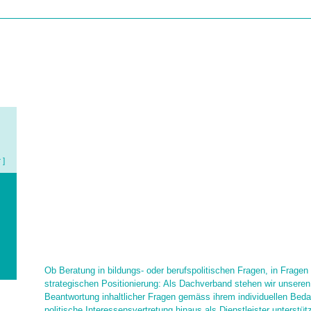
r ]
HOME
ÜBER UNS
INTERESSENVERTRETUNG
DIENSTLEISTUN
Ob Beratung in bildungs- oder berufspolitischen Fragen, in Fragen 
strategischen Positionierung: Als Dachverband stehen wir unseren 
Beantwortung inhaltlicher Fragen gemäss ihrem individuellen Bedar
politische Interessensvertretung hinaus als Dienstleister unterstü