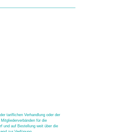
GEN
MITGLIEDVERBÄNDE
der tariflichen Verhandlung oder der
Mitgliederverbänden für die
f und auf Bestellung weit über die
tzend zur Verfügung.