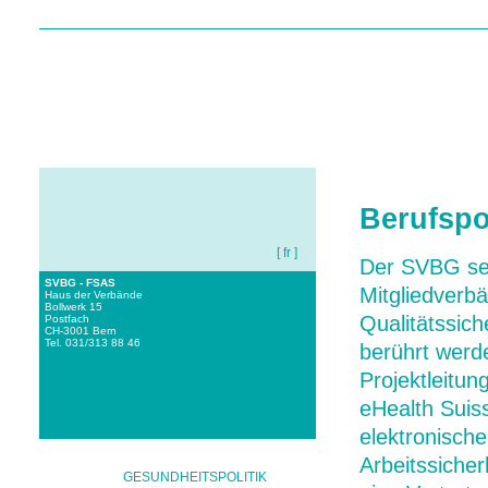
HOME
ÜBER UNS
I
Berufspol
[ fr ]
Der SVBG setz
SVBG - FSAS
Mitgliedverb
Haus der Verbände
Bollwerk 15
Qualitätssich
Postfach
CH-3001 Bern
Tel. 031/313 88 46
berührt werd
Projektleitu
eHealth Suiss
elektronische
Arbeitssicher
GESUNDHEITSPOLITIK