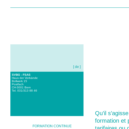
[ de ]
SVBG - FSAS
Haus der Verbände
Bollwerk 15
Postfach
CH-3001 Bern
HOME
A NOTRE SUJET
Tel. 031/313 88 46
Qu’il s’agiss
formation et 
FORMATION CONTINUE
tarifaires ou