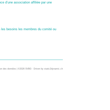
e d’une association affiliée par une
n les besoins les membres du comité ou
ion des données
| ©2026 SVBG · Driven by
static2dynamic.ch