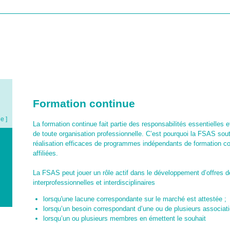
HOME
A NOTRE SUJET
REPRÉSENTATION DES INTÉRÊTS
PRESTAT
Formation continue
de ]
La formation continue fait partie des responsabilités essentielles et 
de toute organisation professionnelle. C’est pourquoi la FSAS souti
réalisation efficaces de programmes indépendants de formation c
affiliées.
La FSAS peut jouer un rôle actif dans le développement d’offres d
interprofessionnelles et interdisciplinaires
lorsqu'une lacune correspondante sur le marché est attestée ;
lorsqu’un besoin correspondant d’une ou de plusieurs associati
lorsqu’un ou plusieurs membres en émettent le souhait