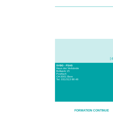
[ 
SVBG - FSAS
Haus der Verbände
Bollwerk 15
Postfach
CH-3001 Bern
Tel. 031/313 88 46
FORMATION CONTINUE