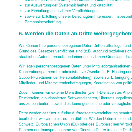
zur Auswertung der Systemsicherheit und -stabilität
zur Einhaltung gesetzlicher Verpflichtungen
sowie zur Erfüllung unserer berechtigten Interessen, insbeson
Personalbeschaffung
6. Werden die Daten an Dritte weitergegeben
Wir können Ihre personenbezogenen Daten Dritten offenlegen und w
Grund des Gesetzes verpflichtet sind (z.B. aufgrund sozialversich
staatlichen Autoritäten aufgrund einer gesetzlichen Grundlage da
Wir legen personenbezogenen Daten unter Mitgliedorganisatione
Kooperationspartnern für administrative Zwecke (z. B. Hosting u
Support-Funktionen der Personalabteilung), sowie zur Erbringung u
Mitglieder- und Mitarbeitendenbefragungen, Koordination von polit
Zudem können wir externe Dienstleister (wie IT-Dienstleister, Anbi
Druckereien, cloudbasierten Softwarediensten, Übersetzungsdienst
uns zu bearbeiten, soweit dies keine gesetzliche oder vertragliche
Dritte werden gestützt auf eine Auftragsdatenvereinbarung beauftr
bearbeiten, wie wir selbst es tun dürften. Werden Daten in einem Dr
Schweiz, Europäischen Union (EU) oder des Europäischen Wirtsc
Rahmen der Inanspruchnahme von Diensten Dritter in einem Drittlan