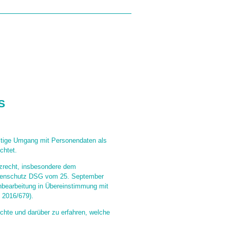
GEN
MITGLIEDVERBÄNDE
S
ltige Umgang mit Personendaten als
chtet.
zrecht, insbesondere dem
atenschutz DSG vom 25. September
enbearbeitung in Übereinstimmung mit
 2016/679).
chte und darüber zu erfahren, welche