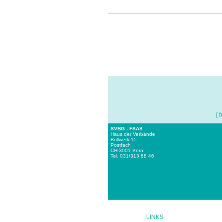
[ f
SVBG - FSAS
Haus der Verbände
Bollwerk 15
Postfach
CH-3001 Bern
Tel. 031/313 88 46
LINKS