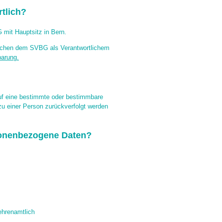
rtlich?
 mit Hauptsitz in Bern.
ischen dem SVBG als Verantwortlichem
barung.
auf eine bestimmte oder bestimmbare
zu einer Person zurückverfolgt werden
rsonenbezogene Daten?
ehrenamtlich