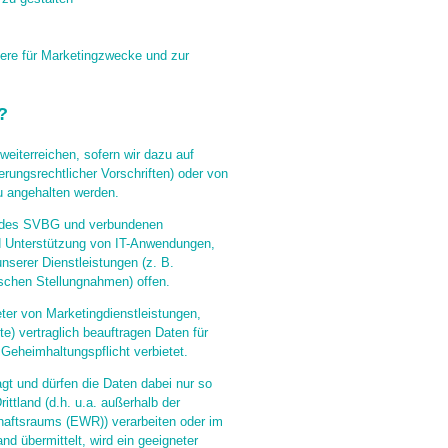
dere für Marketingzwecke und zur
?
eiterreichen, sofern wir dazu auf
erungsrechtlicher Vorschriften) oder von
zu angehalten werden.
n des SVBG und verbundenen
nd Unterstützung von IT-Anwendungen,
nserer Dienstleistungen (z. B.
ischen Stellungnahmen) offen.
eter von Marketingdienstleistungen,
e) vertraglich beauftragen Daten für
 Geheimhaltungspflicht verbietet.
agt und dürfen die Daten dabei nur so
ittland (d.h. u.a. außerhalb der
haftsraums (EWR)) verarbeiten oder im
d übermittelt, wird ein geeigneter