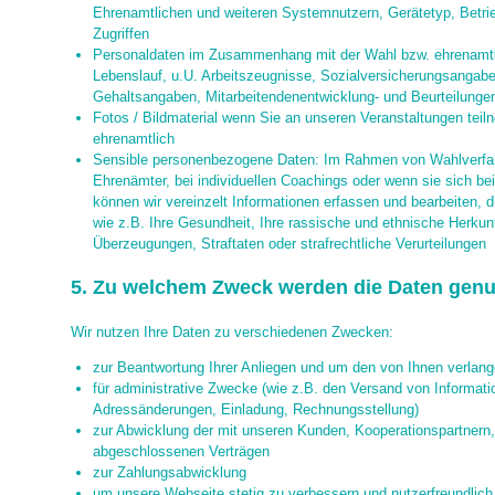
Ehrenamtlichen und weiteren Systemnutzern, Gerätetyp, Betr
Zugriffen
Personaldaten im Zusammenhang mit der Wahl bzw. ehrenamtl
Lebenslauf, u.U. Arbeitszeugnisse, Sozialversicherungsangabe
Gehaltsangaben, Mitarbeitendenentwicklung- und Beurteilunge
Fotos / Bildmaterial wenn Sie an unseren Veranstaltungen teil
ehrenamtlich
Sensible personenbezogene Daten: Im Rahmen von Wahlverfah
Ehrenämter, bei individuellen Coachings oder wenn sie sich be
können wir vereinzelt Informationen erfassen und bearbeiten, 
wie z.B. Ihre Gesundheit, Ihre rassische und ethnische Herkunf
Überzeugungen, Straftaten oder strafrechtliche Verurteilungen
5. Zu welchem Zweck werden die Daten genu
Wir nutzen Ihre Daten zu verschiedenen Zwecken:
zur Beantwortung Ihrer Anliegen und um den von Ihnen verla
für administrative Zwecke (wie z.B. den Versand von Informat
Adressänderungen, Einladung, Rechnungsstellung)
zur Abwicklung der mit unseren Kunden, Kooperationspartnern, 
abgeschlossenen Verträgen
zur Zahlungsabwicklung
um unsere Webseite stetig zu verbessern und nutzerfreundlich