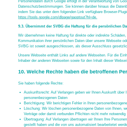
Personendaten durch Google erfolgt in der Verantwortung von Go
Datenschutzbestimmungen. Sie können darüber hinaus die Datenb
indem Sie das unter dem folgenden Link verfügbare Browser-Plugin 
https://tools.google.com/dlpage/gaoptout?hl=de.
9.3. Übernimmt der SVBG die Haftung für die persönlichen Da
Wir übernehmen keine Haftung für direkte oder indirekte Schäden, d
Kommunikation ihrer persönlichen Daten über unsere Webseite ode
SVBG ist soweit ausgeschlossen, als dieser Ausschluss gesetzlich
Unsere Webseite enthält Links auf andere Webseiten. Für die Ein
Inhaber der anderen Webseiten sowie für den Inhalt dieser Webseit
10. Welche Rechte haben die betroffenen P
Sie haben folgende Rechte:
Auskunftsrecht: Auf Verlangen geben wir Ihnen Auskunft über I
personenbezogenen Daten
Berichtigung: Wir berichtigen Fehler in Ihren personenbezogen
Löschung: Wir löschen personenbezogene Daten von Ihnen, wenn
Verträge oder damit verbunden Pflichten nicht mehr notwendig 
Übertragung: Auf Verlangen übertragen wir Ihnen Ihre Personen
gestellt haben und die von uns automatisiert bearbeitetet werd