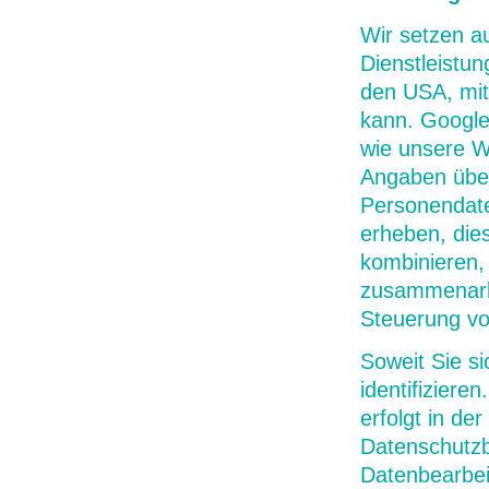
Wir setzen a
Dienstleistun
den USA, mit
kann. Google
wie unsere W
Angaben über
Personendate
erheben, die
kombinieren,
zusammenarbe
Steuerung v
Soweit Sie si
identifiziere
erfolgt in d
Datenschutzb
Datenbearbei