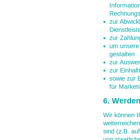
Informatio
Rechnungss
zur Abwick
Dienstleis
zur Zahlun
um unsere 
gestalten
zur Auswert
zur Einhalt
sowie zur 
für Market
6. Werden
Wir können I
weiterreichen
sind (z.B. au
von staatlich