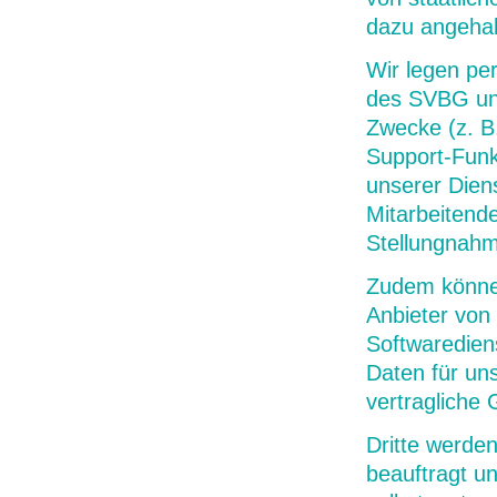
dazu angehal
Wir legen pe
des SVBG und
Zwecke (z. B
Support-Funk
unserer Diens
Mitarbeitend
Stellungnahm
Zudem können 
Anbieter von
Softwaredien
Daten für uns
vertragliche 
Dritte werde
beauftragt un