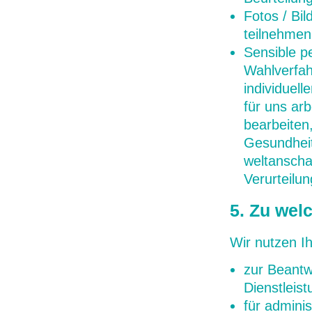
Fotos / Bi
teilnehmen
Sensible 
Wahlverfah
individuel
für uns arb
bearbeiten
Gesundheit,
weltanscha
Verurteilu
5. Zu wel
Wir nutzen I
zur Beantw
Dienstlei
für admini