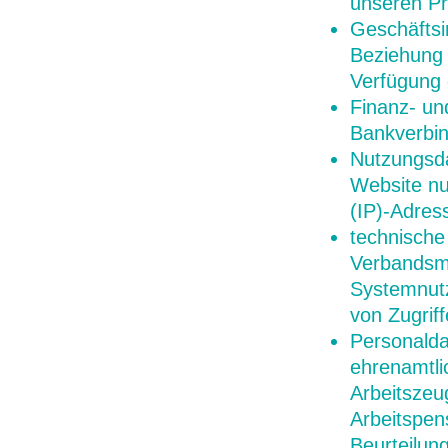
unseren Pr
Geschäftsi
Beziehung 
Verfügung 
Finanz- un
Bankverbin
Nutzungsda
Website nu
(IP)-Adres
technische
Verbandsmi
Systemnutz
von Zugrif
Personald
ehrenamtli
Arbeitszeu
Arbeitspen
Beurteilun