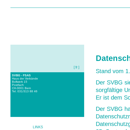
HOME
ÜBER UNS
I
Datensc
[ fr ]
Stand vom 1
SVBG - FSAS
Haus der Verbände
Der SVBG sie
Bollwerk 15
Postfach
CH-3001 Bern
sorgfältige 
Tel. 031/313 88 46
Er ist dem Sc
Der SVBG han
Datenschutzr
Datenschutz
LINKS