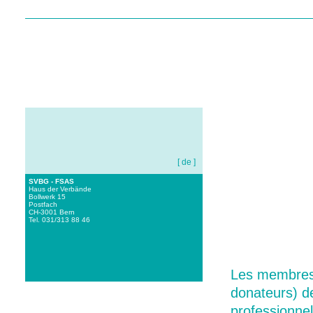
[ de ]
SVBG - FSAS
Haus der Verbände
Bollwerk 15
Postfach
CH-3001 Bern
HOME
A NOTRE SUJET
Tel. 031/313 88 46
Les membres 
donateurs) d
professionne